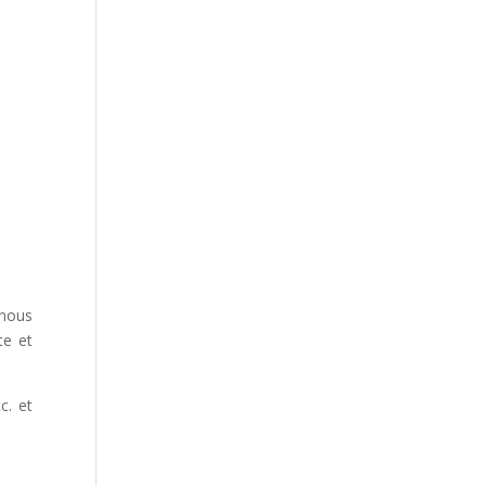
 nous
te et
c. et