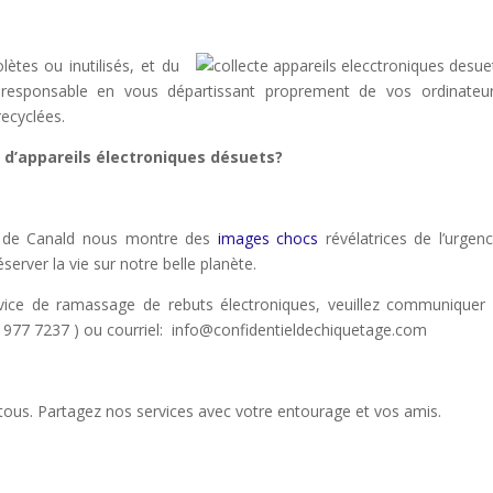
ètes ou inutilisés, et du
esponsable en vous départissant proprement de vos ordinateur
recyclées.
 d’appareils électroniques désuets?
e de Canald nous montre des
images chocs
révélatrices de l’urgen
erver la vie sur notre belle planète.
rvice de ramassage de rebuts électroniques, veuillez communiquer
 977 7237 ) ou courriel: info@confidentieldechiquetage.com
de tous. Partagez nos services avec votre entourage et vos amis.